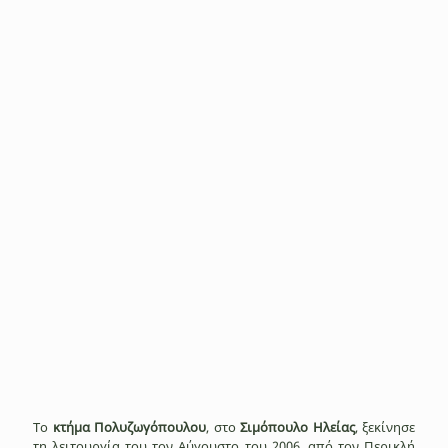
Η αίθουσα εκδηλώσεων, χωρητικότητας 300 ατόμων, και ο
εξωτερικός χώρος, χωρητικότητας 1000 ατόμων, διατίθενται
για διάφορες εκδηλώσεις, όπως γάμους, βαπτίσεις, γενέθλια,
ομιλίες, πάρτι, συναυλίες, κοπές πίτας, μνημόσυνα.
Περισσότερα
Το
κτήμα Πολυζωγόπουλου
, στο
Σιμόπουλο Ηλείας
, ξεκίνησε
τη λειτουργία του τον Αύγουστο του 2006, από τον Περικλή