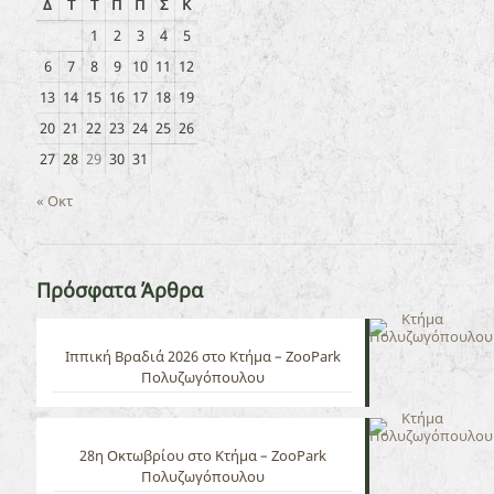
Δ
Τ
Τ
Π
Π
Σ
Κ
1
2
3
4
5
6
7
8
9
10
11
12
13
14
15
16
17
18
19
20
21
22
23
24
25
26
27
28
29
30
31
« Οκτ
Πρόσφατα Άρθρα
Ιππική Βραδιά 2026 στο Κτήμα – ZooPark
Πολυζωγόπουλου
28η Οκτωβρίου στο Κτήμα – ZooPark
Πολυζωγόπουλου