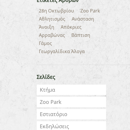
Ετικέτες Άρθρων
28η Οκτωβρίου
Zoo Park
Αθλητισμός
Ανάσταση
Άνοιξη
Απόκριες
Αρραβώνας
Βάπτιση
Γάμος
Γεωργαλίδικα Άλογα
Σελίδες
Κτήμα
Zoo Park
Εστιατόριο
Εκδηλώσεις