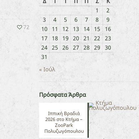
Δ
Τ
Τ
Π
Π
Σ
Κ
1
2
3
4
5
6
7
8
9
72
10
11
12
13
14
15
16
17
18
19
20
21
22
23
24
25
26
27
28
29
30
31
« Ιούλ
Πρόσφατα Άρθρα
Ιππική Βραδιά
2026 στο Κτήμα –
ZooPark
Πολυζωγόπουλου