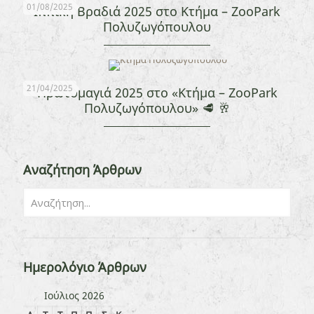
01/08/2025
Ιππική Βραδιά 2025 στο Κτήμα – ZooPark
Πολυζωγόπουλου
21/04/2025
Πρωτομαγιά 2025 στο «Κτήμα – ZooPark
Πολυζωγόπουλου» 🥩 🥂
Αναζήτηση Άρθρων
Ημερολόγιο Άρθρων
Ιούλιος 2026