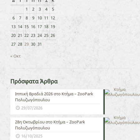
Δ
Τ
Τ
Π
Π
Σ
Κ
1
2
3
4
5
6
7
8
9
10
11
12
13
14
15
16
17
18
19
20
21
22
23
24
25
26
27
28
29
30
31
« Οκτ
Πρόσφατα Άρθρα
Ιππική Βραδιά 2026 στο Κτήμα – ZooPark
Πολυζωγόπουλου
29/07/2026
28η Οκτωβρίου στο Κτήμα – ZooPark
Πολυζωγόπουλου
16/10/2025