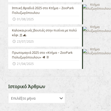
Ιππική Βραδιά 2025 στο Κτήμα – ZooPark
Πολυζωγόπουλου
01/08/2025
Καλοκαιρινές βουτιές στην πισίνα με πολύ
κέφι ⛱️ 🌊
23/07/2025
Πρωτομαγιά 2025 στο «Κτήμα – ZooPark
Πολυζωγόπουλου» 🥩 🥂
21/04/2025
Ιστορικό Άρθρων