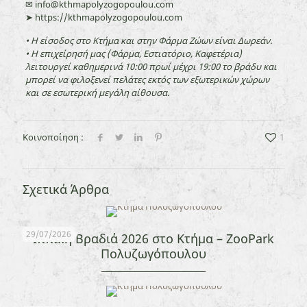
✉ info@kthmapolyzogopoulou.com
➤ https://kthmapolyzogopoulou.com
• Η είσοδος στο Κτήμα και στην Φάρμα Ζώων είναι Δωρεάν.
• Η επιχείρησή μας (Φάρμα, Εστιατόριο, Καφετέρια)
λειτουργεί καθημερινά 10:00 πρωί μέχρι 19:00 το βράδυ και
μπορεί να φιλοξενεί πελάτες εκτός των εξωτερικών χώρων
και σε εσωτερική μεγάλη αίθουσα.
Κοινοποίηση :
1
Σχετικά Άρθρα
29/07/2026
Ιππική Βραδιά 2026 στο Κτήμα – ZooPark
Πολυζωγόπουλου