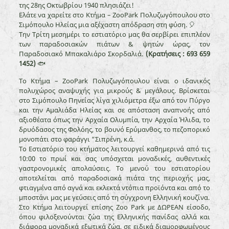
της 28ης Οκτωβρίου 1940 πλησιάζει!
Ελάτε να χαρείτε στο Κτήμα – ZooPark Πολυζωγόπουλου στο
Σιμόπουλο Ηλείας μια αξέχαστη απόδραση στη φύση. 🎈
Την Τρίτη μεσημέρι το εστιατόριο μας θα σερβίρει επιπλέον
των παραδοσιακών πιάτων & ψητών ώρας, τον
Παραδοσιακό Μπακαλιάρο Σκορδαλιά.
(Κρατήσεις : 693 659
1452)
🐟
Το Κτήμα – ZooPark Πολυζωγόπουλου είναι ο ιδανικός
πολυχώρος αναψυχής για μικρούς & μεγάλους. Βρίσκεται
στο Σιμόπουλο Πηνείας λίγα χιλιόμετρα έξω από τον Πύργο
και την Αμαλιάδα Ηλείας και σε απόσταση αναπνοής από
αξιοθέατα όπως την Αρχαία Ολυμπία, την Αρχαία Ήλιδα, το
δρυόδασος της Φολόης, το βουνό Ερύμανθος, το πεζοπορικό
μονοπάτι στο φαράγγι “Σιπρένη, κ.ά.
Το Εστιατόριο του κτήματος λειτουργεί καθημερινά από τις
10:00 το πρωί και σας υπόσχεται μοναδικές, αυθεντικές
γαστρονομικές απολαύσεις. Το μενού του εστιατορίου
αποτελείται από παραδοσιακά πιάτα της περιοχής μας,
φτιαγμένα από αγνά και εκλεκτά ντόπια προϊόντα και από το
μποστάνι μας με γεύσεις από τη σύγχρονη Ελληνική κουζίνα.
Στο Κτήμα λειτουργεί επίσης Zoo Park με ΔΩΡΕΑΝ είσοδο,
όπου φιλοξενούνται ζώα της Ελληνικής πανίδας αλλά και
διάφορα μοναδικά εξωτικά ζώα, σε ειδικά διαμορφωμένους