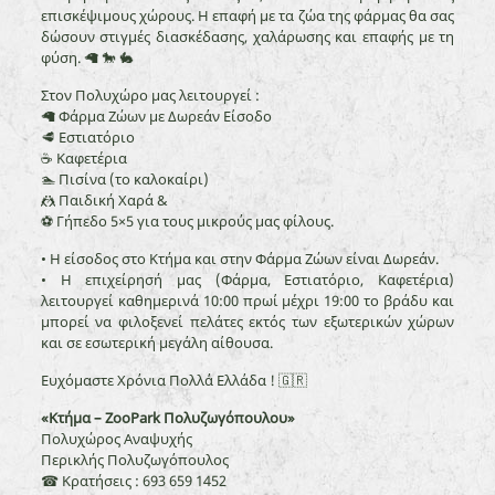
επισκέψιμους χώρους. Η επαφή με τα ζώα της φάρμας θα σας
δώσουν στιγμές διασκέδασης, χαλάρωσης και επαφής με τη
φύση. 🦙 🐎 🐇
Στον Πολυχώρο μας λειτουργεί :
🦙 Φάρμα Ζώων με Δωρεάν Είσοδο
🥩 Εστιατόριο
☕ Καφετέρια
🏊 Πισίνα (το καλοκαίρι)
🤼 Παιδική Χαρά &
⚽ Γήπεδο 5×5 για τους μικρούς μας φίλους.
• Η είσοδος στο Κτήμα και στην Φάρμα Ζώων είναι Δωρεάν.
• Η επιχείρησή μας (Φάρμα, Εστιατόριο, Καφετέρια)
λειτουργεί καθημερινά 10:00 πρωί μέχρι 19:00 το βράδυ και
μπορεί να φιλοξενεί πελάτες εκτός των εξωτερικών χώρων
και σε εσωτερική μεγάλη αίθουσα.
Ευχόμαστε Χρόνια Πολλά Ελλάδα ! 🇬🇷
«Κτήμα – ZooPark Πολυζωγόπουλου»
Πολυχώρος Αναψυχής
Περικλής Πολυζωγόπουλος
☎ Κρατήσεις : 693 659 1452