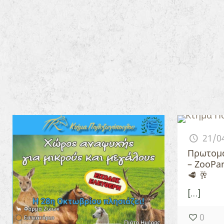
21/0
Πρωτομα
– ZooPa
🥩 🥂
[…]
0